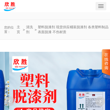
Toggl
navig
主
清洗
塑料脱漆剂 现货供应桶装脱漆剂 各类塑料制品
您的位
>
>
置：
页
剂
表面脱漆 不伤材质