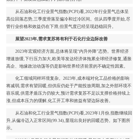
从石油和化工行业景气指数(PCPI)看,2022年行业景气总体呈
高位回落态势,三季度滑落至偏冷和过冷区间。但从四季度开始,尽
管行业价格和效益仍在下滑,但景气度已经呈现趋稳回升。
展望2023年,需求复苏将有利于石化行业边际改善
2023年宏观经济方面,总体将呈现“内升外降”态势。世界经济
增速放缓,下行压力加大,欧美等发达经济体拖累全球经济修复,通胀
高企、地缘政治动荡等仍是影响世界经济前景的不确定性因素。
化工领域同样环境复杂。2023年,成本端对化工品价格的影响
将减弱,需求有望回暖,但供应仍处于产能投放周期,加之外部环境不
容乐观,供需矛盾压力仍较大,预计需求复苏不足以支撑价格持续上
涨,但成本压力的缓解,化工开工率和效益有望边际改善。
从石油和化工行业景气指数(PCPI)看,2023年1月份,指数继续回
升,从偏冷迈入正常区间(99.34),显现出良好的回暖态势。如下图所
示。