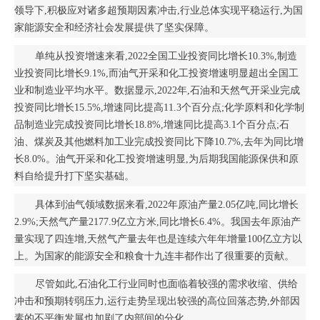
领导下,积极应对诸多超预期因素冲击,行业总体实现平稳运行,为国
家能源安全和经济社会发展提供了坚实保障。
单纯从投资增速来看,2022全国工业投资同比增长10.3%,制造
业投资同比增长9.1%,而油气开采和化工投资增速明显超出全国工
业和制造业平均水平。数据显示,2022年,石油和天然气开采业完成
投资同比增长15.5%,增速同比提高11.3个百分点;化学原料和化学制
品制造业完成投资同比增长18.8%,增速同比提高3.1个百分点;石
油、煤炭及其他燃料加工业完成投资同比下降10.7%,去年为同比增
长8.0%。油气开采和化工投资增速明显,为后期我国能源保供和原
料自给提升打下坚实基础。
具体到油气领域数据来看,2022年原油产量2.05亿吨,同比增长
2.9%;天然气产量2177.9亿立方米,同比增长6.4%。我国去年原油产
量实现了四连增,天然气产量去年也是连续六年年增量100亿立方以
上。为国家的能源安全和粮食十九连丰都作出了很重要的贡献。
尽管如此,石油化工行业同时也面临着较强的需求收缩、供给
冲击和预期转弱压力,运行走势呈现出较强的高位回落态势,外部因
素的不平衡发展也加剧了内部间的分化。