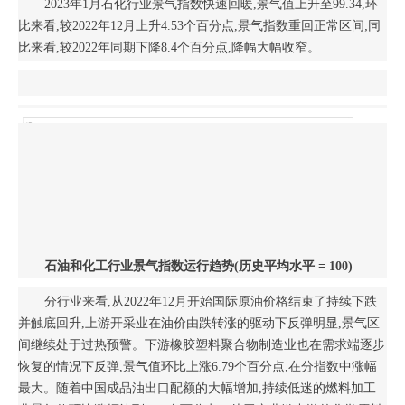
2023年1月石化行业景气指数快速回暖,景气值上升至99.34,环
比来看,较2022年12月上升4.53个百分点,景气指数重回正常区间;同
比来看,较2022年同期下降8.4个百分点,降幅大幅收窄。
石油和化工行业景气指数运行趋势(历史平均水平 = 100)
分行业来看,从2022年12月开始国际原油价格结束了持续下跌
并触底回升,上游开采业在油价由跌转涨的驱动下反弹明显,景气区
间继续处于过热预警。下游橡胶塑料聚合物制造业也在需求端逐步
恢复的情况下反弹,景气值环比上涨6.79个百分点,在分指数中涨幅
最大。随着中国成品油出口配额的大幅增加,持续低迷的燃料加工